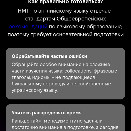
Как правильно готовиться?
НМТ по английскому языку отвечает
стандартам Общеевропейских
рекомендаций
по языковому образованию,
поэтому требует основательной подготовки
Обрабатывайте частые ошибки
Обращайте особое внимание на сложные
части изучения языка: collocations, фразовые
глаголы, идиомы – не поддающиеся
буквальному переводу и не свойственные
украинскому языку.
Учитесь распределять время
Раньше тайм-менеджменту не уделяли
достаточно внимания в подготовке, а сегодня