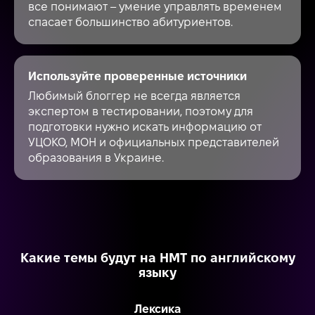
все понимают – умение управлять временем
спасает большинство абитуриентов.
Используйте проверенные источники
Любимый блоггер не всегда является
экспертом в тестировании, поэтому для
подготовки нужно искать информацию от
УЦОКО, МОН и официальных представителей
образования в Украине.
Какие темы будут на НМТ по английскому
языку
Лексика