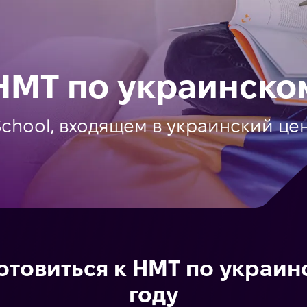
НМТ по украинско
School, входящем в украинский ц
отовиться к НМТ по украин
году